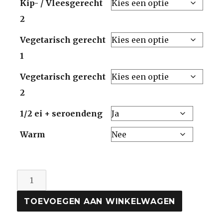
Kip- / Vleesgerecht
2
Vegetarisch gerecht
1
Vegetarisch gerecht
2
1/2 ei + seroendeng
Warm
Rames
met
TOEVOEGEN AAN WINKELWAGEN
4
gerechten