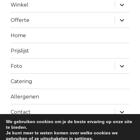
Alles
Winkel
uitklapp
Alles
Offerte
uitklapp
Home
Prijslijst
Alles
Foto
uitklapp
Catering
Allergenen
Alles
Contact
uitklapp
We gebruiken cookies om je de beste ervaring op onze site
te bieden.
Je kunt meer te weten komen over welke cookies we
gebruiken of ze uitschakelen in
settings
.