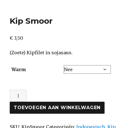
Kip Smoor
€
3,50
(Zoete) Kipfilet in sojasaus.
Warm
Kip
Smoor
TOEVOEGEN AAN WINKELWAGEN
aantal
SKU:
KipSmoor
Categorieën:
Indonesisch
,
Kip