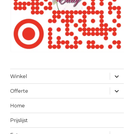
Alles
Winkel
uitklapp
Alles
Offerte
uitklapp
Home
Prijslijst
Alles