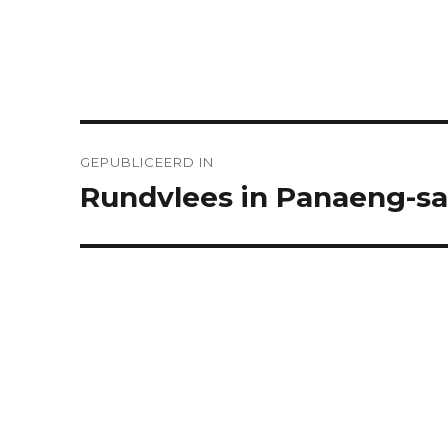
Bericht
GEPUBLICEERD IN
navigatie
Rundvlees in Panaeng-s