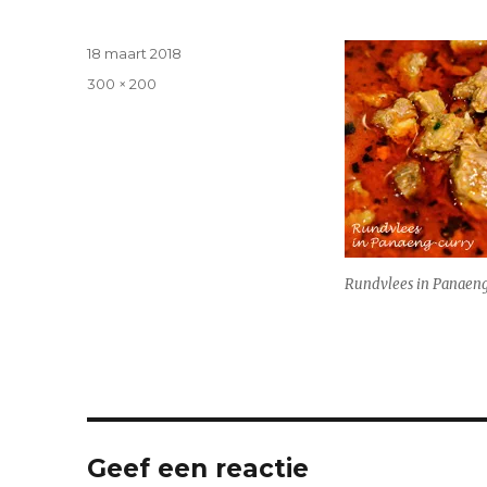
Geplaatst
18 maart 2018
op
Volledige
300 × 200
grootte
Rundvlees in Panaeng
Geef een reactie