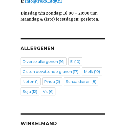
E:
info@TokoEddy.nl
Dinsdag t/m Zondag: 16:00 – 20:00 uur.
Maandag & (1ste) feestdagen: gesloten.
ALLERGENEN
Diverse allergenen
(16)
Ei
(10)
Gluten bevattende granen
(17)
Melk
(10)
Noten
(1)
Pinda
(2)
Schaaldieren
(8)
Soja
(12)
Vis
(6)
WINKELMAND