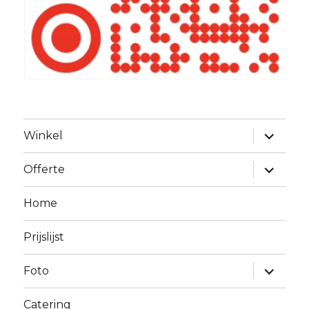
Alles
Winkel
uitklapp
Alles
Offerte
uitklapp
Home
Prijslijst
Alles
Foto
uitklapp
Catering