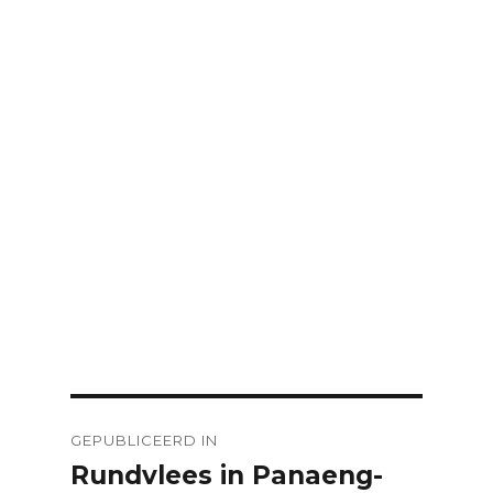
Bericht
GEPUBLICEERD IN
navigatie
Rundvlees in Panaeng-