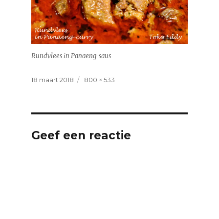
Rundvlees in Panaeng-saus
Geplaatst
Volledige
18 maart 2018
800 × 533
op
grootte
Geef een reactie