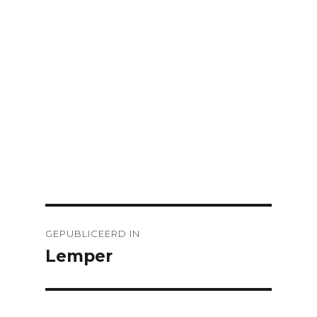
Bericht
GEPUBLICEERD IN
navigatie
Lemper