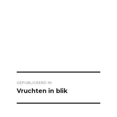
Bericht
GEPUBLICEERD IN
navigatie
Vruchten in blik