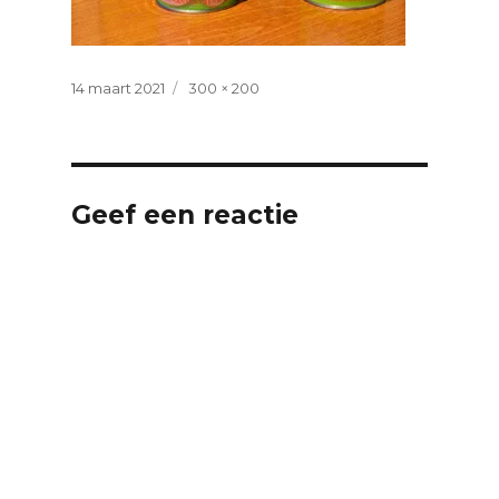
Geplaatst
Volledige
14 maart 2021
300 × 200
op
grootte
Geef een reactie