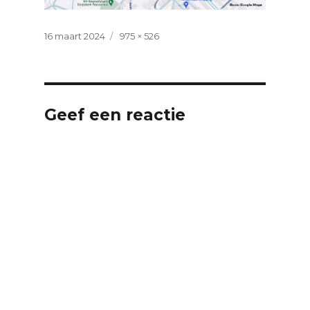
Geplaatst
Volledige
16 maart 2024
975 × 526
op
grootte
Geef een reactie