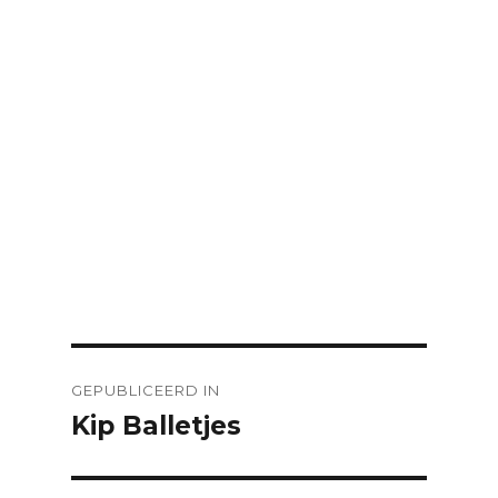
Bericht
GEPUBLICEERD IN
navigatie
Kip Balletjes