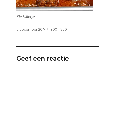
Kip Balletjes
Geplaatst
Volledige
6 december 2017
300 × 200
op
grootte
Geef een reactie