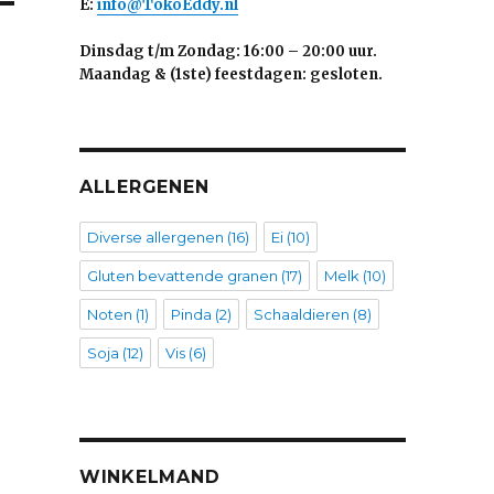
E:
info@TokoEddy.nl
Dinsdag t/m Zondag: 16:00 – 20:00 uur.
Maandag & (1ste) feestdagen: gesloten.
ALLERGENEN
Diverse allergenen
(16)
Ei
(10)
Gluten bevattende granen
(17)
Melk
(10)
Noten
(1)
Pinda
(2)
Schaaldieren
(8)
Soja
(12)
Vis
(6)
WINKELMAND