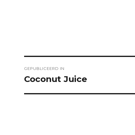
Bericht
GEPUBLICEERD IN
navigatie
Coconut Juice