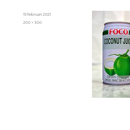
Geplaatst
15 februari 2021
op
Volledige
200 × 300
grootte