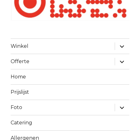
Alles
Winkel
uitklapp
Alles
Offerte
uitklapp
Home
Prijslijst
Alles
Foto
uitklapp
Catering
Allergenen