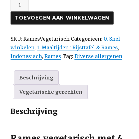
Rames
Vegetarisch
TOEVOEGEN AAN WINKELWAGEN
met
4
gerechten
SKU:
RamesVegetarisch
Categorieën:
0. Snel
aantal
winkelen
,
1. Maaltijden : Rijsttafel & Rames
,
Indonesisch
,
Rames
Tag:
Diverse allergenen
Beschrijving
Vegetarische gerechten
Beschrijving
Rames vegetarisch met 4