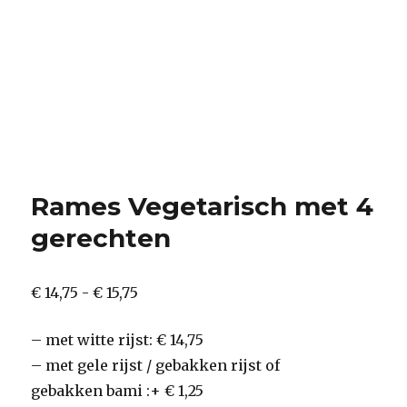
Rames Vegetarisch met 4
gerechten
Prijsklasse:
€
14,75
-
€
15,75
€ 14,75
–
met witte rijst: € 14,75
tot
–
met gele rijst / gebakken rijst of
€ 15,75
gebakken bami :+ € 1,25