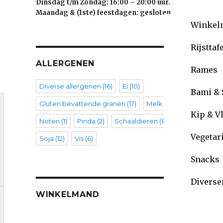
Dinsdag t/m Zondag: 16:00 – 20:00 uur.
Maandag & (1ste) feestdagen: gesloten.
Winkel
Rijsttaf
ALLERGENEN
Rames
Diverse allergenen
(16)
Ei
(10)
Bami & 
Gluten bevattende granen
(17)
Melk
(10)
Kip & V
Noten
(1)
Pinda
(2)
Schaaldieren
(8)
Vegetar
Soja
(12)
Vis
(6)
Snacks
Diverse
WINKELMAND